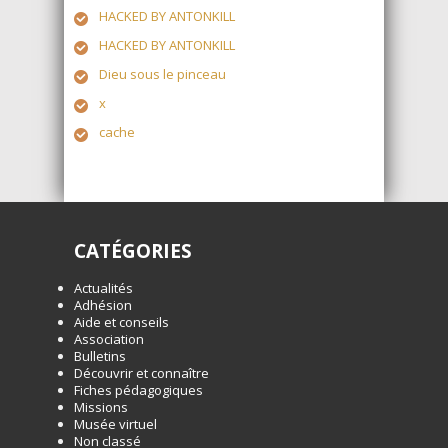
HACKED BY ANTONKILL
HACKED BY ANTONKILL
Dieu sous le pinceau
x
cache
CATÉGORIES
Actualités
Adhésion
Aide et conseils
Association
Bulletins
Découvrir et connaître
Fiches pédagogiques
Missions
Musée virtuel
Non classé