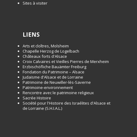
Sites à visiter
LIENS
Arts et cloîtres, Molsheim
Chapelle Herzog de Logelbach
Châteaux forts d'Alsace
Croix Calvaires et Vieilles Pierres de Merxheim
Erzbischöfliche Bauämter Freiburg
Fondation du Patrimoine – Alsace
Judaïsme d'Alsace et de Lorraine
Patrimoine de Neuwiller-lès-Saverne
Patrimoine-environnement
Rencontre avec le patrimoine religieux
Sacrée Histoire
Société pour l'Histoire des Israélites d'Alsace et
de Lorraine (S.H.I.A.L.)