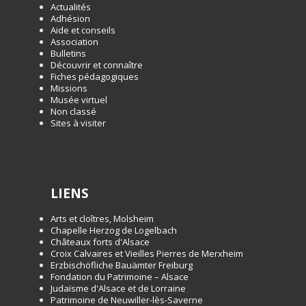
Actualités
Adhésion
Aide et conseils
Association
Bulletins
Découvrir et connaître
Fiches pédagogiques
Missions
Musée virtuel
Non classé
Sites à visiter
LIENS
Arts et cloîtres, Molsheim
Chapelle Herzog de Logelbach
Châteaux forts d'Alsace
Croix Calvaires et Vieilles Pierres de Merxheim
Erzbischöfliche Bauämter Freiburg
Fondation du Patrimoine – Alsace
Judaïsme d'Alsace et de Lorraine
Patrimoine de Neuwiller-lès-Saverne