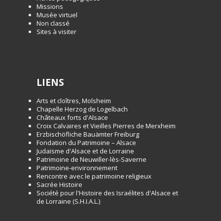
Missions
Musée virtuel
Non classé
Sites à visiter
LIENS
Arts et cloîtres, Molsheim
Chapelle Herzog de Logelbach
Châteaux forts d'Alsace
Croix Calvaires et Vieilles Pierres de Merxheim
Erzbischöfliche Bauämter Freiburg
Fondation du Patrimoine – Alsace
Judaïsme d'Alsace et de Lorraine
Patrimoine de Neuwiller-lès-Saverne
Patrimoine-environnement
Rencontre avec le patrimoine religieux
Sacrée Histoire
Société pour l'Histoire des Israélites d'Alsace et
de Lorraine (S.H.I.A.L.)