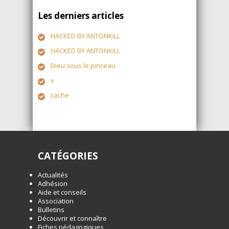
Les derniers articles
HACKED BY ANTONKILL
HACKED BY ANTONKILL
Dieu sous le pinceau
x
cache
CATÉGORIES
Actualités
Adhésion
Aide et conseils
Association
Bulletins
Découvrir et connaître
Fiches pédagogiques