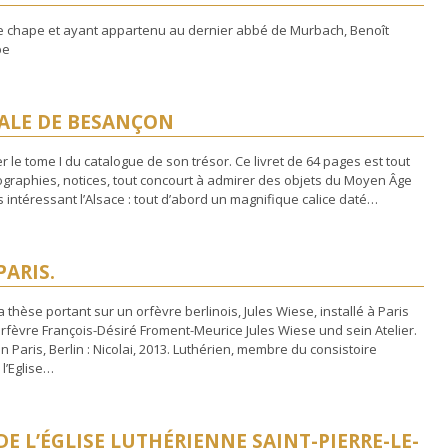
une chape et ayant appartenu au dernier abbé de Murbach, Benoît
ape
RALE DE BESANÇON
 le tome I du catalogue de son trésor. Ce livret de 64 pages est tout
graphies, notices, tout concourt à admirer des objets du Moyen Âge
 intéressant l’Alsace : tout d’abord un magnifique calice daté…
PARIS.
 thèse portant sur un orfèvre berlinois, Jules Wiese, installé à Paris
 l’orfèvre François-Désiré Froment-Meurice Jules Wiese und sein Atelier.
Paris, Berlin : Nicolai, 2013. Luthérien, membre du consistoire
l’Eglise…
DE L’ÉGLISE LUTHÉRIENNE SAINT-PIERRE-LE-