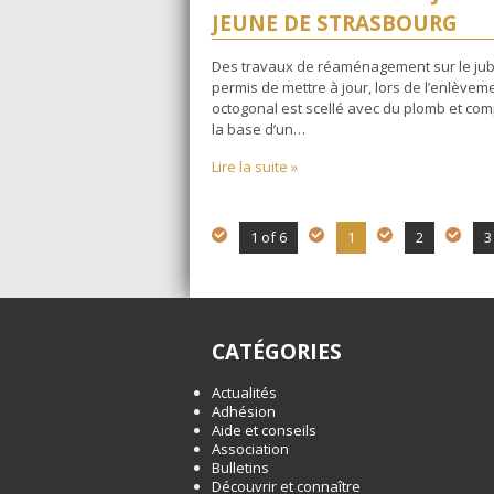
JEUNE DE STRASBOURG
Des travaux de réaménagement sur le jubé 
permis de mettre à jour, lors de l’enlèvem
octogonal est scellé avec du plomb et com
la base d’un…
Lire la suite »
1 of 6
1
2
3
CATÉGORIES
Actualités
Adhésion
Aide et conseils
Association
Bulletins
Découvrir et connaître