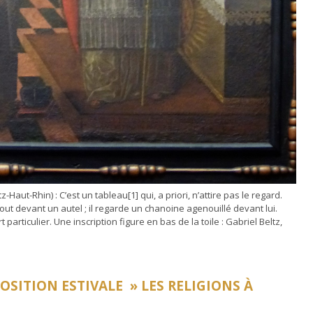
ut-Rhin) : C’est un tableau[1] qui, a priori, n’attire pas le regard.
ut devant un autel ; il regarde un chanoine agenouillé devant lui.
articulier. Une inscription figure en bas de la toile : Gabriel Beltz,
OSITION ESTIVALE » LES RELIGIONS À