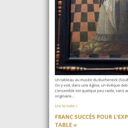
Un tableau au musée du Bucheneck (Soultz-Ha
On y voit, dans une église, un évêque debo
L’ensemble est quelque peu raide, sans art p
originaire…
Lire la suite »
FRANC SUCCÈS POUR L’EXP
TABLE «