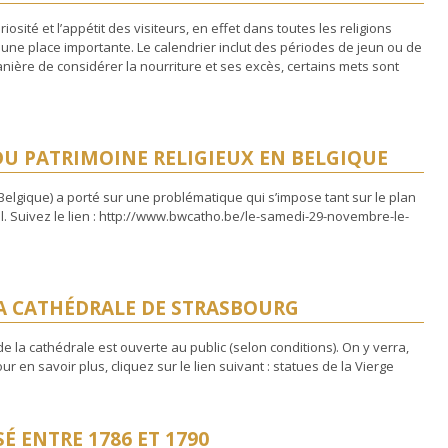
osité et l’appétit des visiteurs, en effet dans toutes les religions
 une place importante. Le calendrier inclut des périodes de jeun ou de
nière de considérer la nourriture et ses excès, certains mets sont
DU PATRIMOINE RELIGIEUX EN BELGIQUE
Belgique) a porté sur une problématique qui s’impose tant sur le plan
. Suivez le lien : http://www.bwcatho.be/le-samedi-29-novembre-le-
LA CATHÉDRALE DE STRASBOURG
e la cathédrale est ouverte au public (selon conditions). On y verra,
r en savoir plus, cliquez sur le lien suivant : statues de la Vierge
É ENTRE 1786 ET 1790