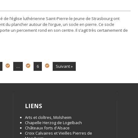
de l’église luthérienne Saint-Pierre-le-Jeune de Strasbourg ont
ent du plancher autour de l’orgue, un socle en pierre. Ce socle
porte un percement rond en son centre. Il s’agit très certainement de
…
6
Suivant »
LIENS
Arts et cloîtres, Molsheim
Chapelle Herzog de Logelbach
Châteaux forts d'Alsace
Croix Calvaires et Vieilles Pierres de