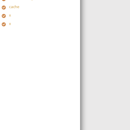
cache
x
x