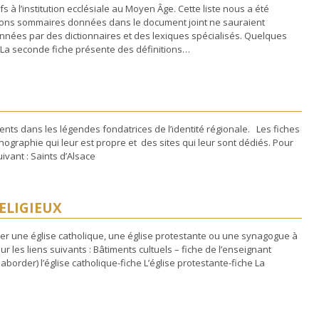
s à l’institution ecclésiale au Moyen Âge. Cette liste nous a été
ions sommaires données dans le document joint ne sauraient
nnées par des dictionnaires et des lexiques spécialisés. Quelques
La seconde fiche présente des définitions…
sents dans les légendes fondatrices de l’identité régionale. Les fiches
nographie qui leur est propre et des sites qui leur sont dédiés. Pour
uivant : Saints d’Alsace
RELIGIEUX
ter une église catholique, une église protestante ou une synagogue à
r les liens suivants : Bâtiments cultuels – fiche de l’enseignant
border) l’église catholique-fiche L’église protestante-fiche La