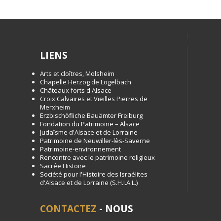
LIENS
Arts et cloîtres, Molsheim
Chapelle Herzog de Logelbach
Châteaux forts d'Alsace
Croix Calvaires et Vieilles Pierres de
Merxheim
Erzbischöfliche Bauämter Freiburg
Fondation du Patrimoine – Alsace
Judaïsme d'Alsace et de Lorraine
Patrimoine de Neuwiller-lès-Saverne
Patrimoine-environnement
Rencontre avec le patrimoine religieux
Sacrée Histoire
Société pour l'Histoire des Israélites
d'Alsace et de Lorraine (S.H.I.A.L.)
CONTACTEZ
- NOUS