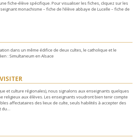
d’une fiche-élève spécifique. Pour visualiser les fiches, cliquez sur les
enseignant monachisme – fiche de l’élève abbaye de Lucelle – fiche de
ation dans un même édifice de deux cultes, le catholique et le
le lien : Simultaneum en Alsace
VISITER
gue et culture régionales), nous signalons aux enseignants quelques
ne religieux aux élèves. Les enseignants voudront bien tenir compte
es affectataires des lieux de culte, seuls habilités à accepter des
ct du…