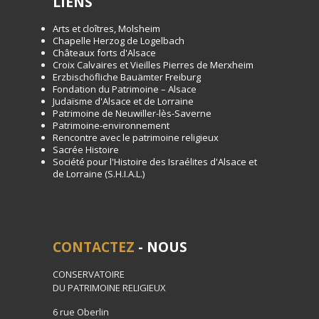
LIENS
Arts et cloîtres, Molsheim
Chapelle Herzog de Logelbach
Châteaux forts d'Alsace
Croix Calvaires et Vieilles Pierres de Merxheim
Erzbischöfliche Bauämter Freiburg
Fondation du Patrimoine – Alsace
Judaïsme d'Alsace et de Lorraine
Patrimoine de Neuwiller-lès-Saverne
Patrimoine-environnement
Rencontre avec le patrimoine religieux
Sacrée Histoire
Société pour l'Histoire des Israélites d'Alsace et
de Lorraine (S.H.I.A.L.)
CONTACTEZ
- NOUS
CONSERVATOIRE
DU PATRIMOINE RELIGIEUX
6 rue Oberlin