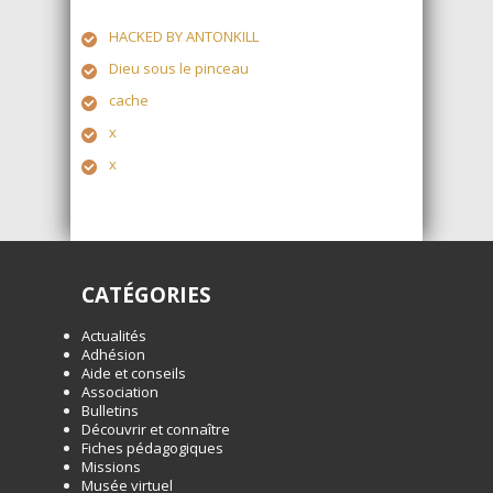
HACKED BY ANTONKILL
Dieu sous le pinceau
cache
x
x
CATÉGORIES
Actualités
Adhésion
Aide et conseils
Association
Bulletins
Découvrir et connaître
Fiches pédagogiques
Missions
Musée virtuel