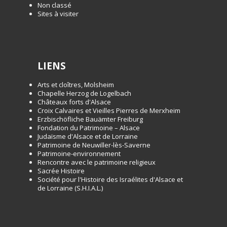
Non classé
Sites à visiter
LIENS
Arts et cloîtres, Molsheim
Chapelle Herzog de Logelbach
Châteaux forts d'Alsace
Croix Calvaires et Vieilles Pierres de Merxheim
Erzbischöfliche Bauämter Freiburg
Fondation du Patrimoine – Alsace
Judaïsme d'Alsace et de Lorraine
Patrimoine de Neuwiller-lès-Saverne
Patrimoine-environnement
Rencontre avec le patrimoine religieux
Sacrée Histoire
Société pour l'Histoire des Israélites d'Alsace et
de Lorraine (S.H.I.A.L.)