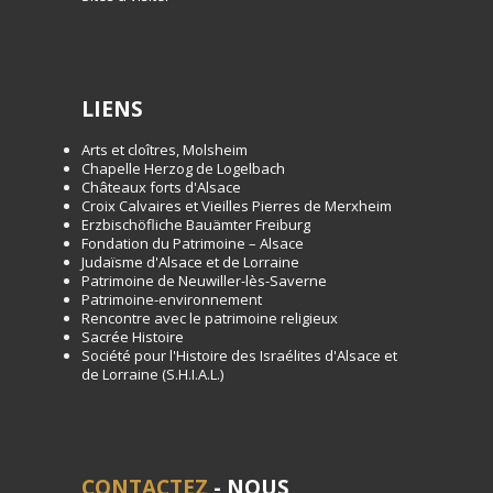
LIENS
Arts et cloîtres, Molsheim
Chapelle Herzog de Logelbach
Châteaux forts d'Alsace
Croix Calvaires et Vieilles Pierres de Merxheim
Erzbischöfliche Bauämter Freiburg
Fondation du Patrimoine – Alsace
Judaïsme d'Alsace et de Lorraine
Patrimoine de Neuwiller-lès-Saverne
Patrimoine-environnement
Rencontre avec le patrimoine religieux
Sacrée Histoire
Société pour l'Histoire des Israélites d'Alsace et
de Lorraine (S.H.I.A.L.)
CONTACTEZ
- NOUS