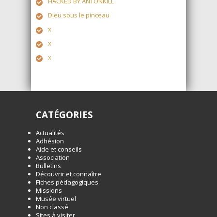
HACKED BY ANTONKILL
Dieu sous le pinceau
x
x
x
CATÉGORIES
Actualités
Adhésion
Aide et conseils
Association
Bulletins
Découvrir et connaître
Fiches pédagogiques
Missions
Musée virtuel
Non classé
Sites à visiter