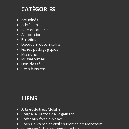
CATÉGORIES
Actualités
Adhésion
Aide et conseils
Association
Bulletins
Découvrir et connaître
Fiches pédagogiques
Missions
Musée virtuel
Non classé
Sites à visiter
LIENS
Arts et cloîtres, Molsheim
Chapelle Herzog de Logelbach
Châteaux forts d'Alsace
Croix Calvaires et Vieilles Pierres de Merxheim
Erzbischöfliche Bauämter Freiburg