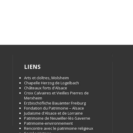
LIENS
Arts et cloîtres, Molsheim
Chapelle Herzog de Logelbach
Châteaux forts d'Alsace
Croix Calvaires et Vieilles Pierres de
Merxheim
Erzbischöfliche Bauämter Freiburg
Fondation du Patrimoine – Alsace
Judaïsme d'Alsace et de Lorraine
Patrimoine de Neuwiller-lès-Saverne
Patrimoine-environnement
Rencontre avec le patrimoine religieux