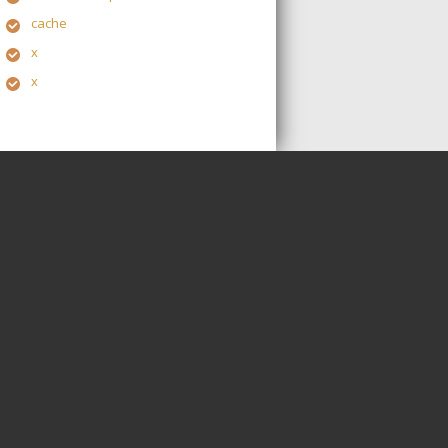
cache
x
x