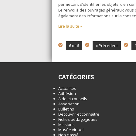
permettant d’identifier les objets, d’en com
Le renvoi à des ouvrages généraux vous p
également des informations sur la conser
Lire la suite »
6 of 6
« Précédent
CATÉGORIES
Actualités
Adhésion
Aide et conseils
Association
Bulletins
Découvrir et connaître
Fiches pédagogiques
Missions
Musée virtuel
Non classé