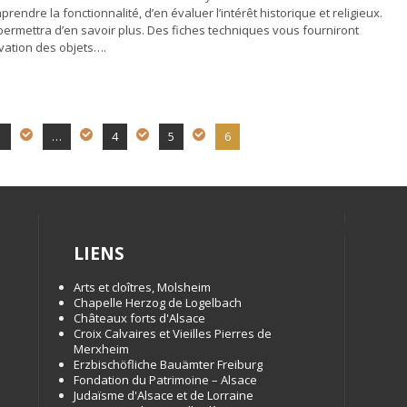
prendre la fonctionnalité, d’en évaluer l’intérêt historique et religieux.
ermettra d’en savoir plus. Des fiches techniques vous fourniront
vation des objets….
1
…
4
5
6
LIENS
Arts et cloîtres, Molsheim
Chapelle Herzog de Logelbach
Châteaux forts d'Alsace
Croix Calvaires et Vieilles Pierres de
Merxheim
Erzbischöfliche Bauämter Freiburg
Fondation du Patrimoine – Alsace
Judaïsme d'Alsace et de Lorraine