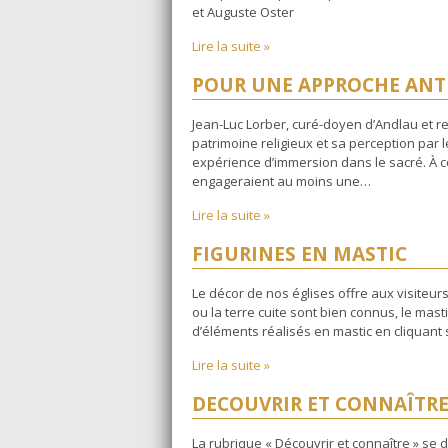
et Auguste Oster
Lire la suite »
POUR UNE APPROCHE ANT
Jean-Luc Lorber, curé-doyen d’Andlau et re
patrimoine religieux et sa perception par le
expérience d’immersion dans le sacré. À 
engageraient au moins une…
Lire la suite »
FIGURINES EN MASTIC
Le décor de nos églises offre aux visiteurs
ou la terre cuite sont bien connus, le mas
d’éléments réalisés en mastic en cliquant s
Lire la suite »
DECOUVRIR ET CONNAÎTR
La rubrique « Découvrir et connaître » se 