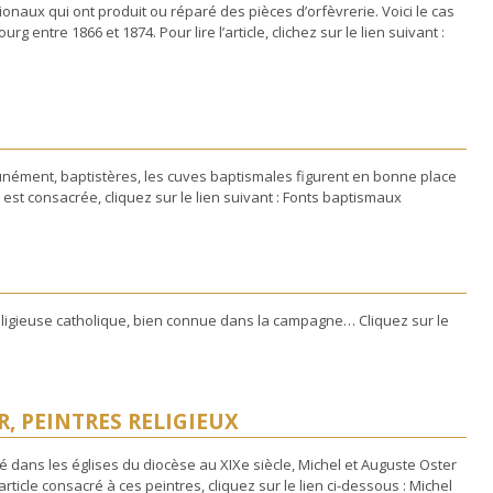
ionaux qui ont produit ou réparé des pièces d’orfèvrerie. Voici le cas
rg entre 1866 et 1874. Pour lire l’article, clichez sur le lien suivant :
ément, baptistères, les cuves baptismales figurent en bonne place
r est consacrée, cliquez sur le lien suivant : Fonts baptismaux
eligieuse catholique, bien connue dans la campagne… Cliquez sur le
, PEINTRES RELIGIEUX
é dans les églises du diocèse au XIXe siècle, Michel et Auguste Oster
rticle consacré à ces peintres, cliquez sur le lien ci-dessous : Michel