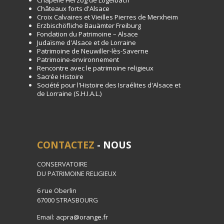
Chapelle Herzog de Logelbach
Châteaux forts d'Alsace
Croix Calvaires et Vieilles Pierres de Merxheim
Erzbischöfliche Bauämter Freiburg
Fondation du Patrimoine – Alsace
Judaïsme d'Alsace et de Lorraine
Patrimoine de Neuwiller-lès-Saverne
Patrimoine-environnement
Rencontre avec le patrimoine religieux
Sacrée Histoire
Société pour l'Histoire des Israélites d'Alsace et
de Lorraine (S.H.I.A.L.)
CONTACTEZ
- NOUS
CONSERVATOIRE
DU PATRIMOINE RELIGIEUX
6 rue Oberlin
67000 STRASBOURG
Email:
acpra@orange.fr