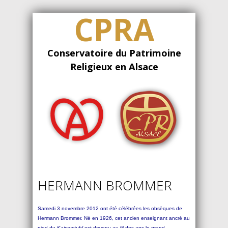
CPRA
Conservatoire du Patrimoine
Religieux en Alsace
HERMANN BROMMER
Samedi 3 novembre 2012 ont été célébrées les obsèques de
Hermann Brommer. Né en 1926, cet ancien enseignant ancré au
pied du
Kaiserstuhl
est devenu au fil des ans le grand