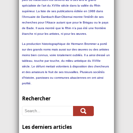
spécialiste de l’art du XVIIIe siècle dans la vallée du Rhin
supérieur. La liste de ses publications éditée en 1988 dans
l’Annuaire de Dambach-Barr-Obernai montre l’intérêt de ses
recherches pour l’Alsace autant que pour le Brisgau ou le pays
de Bade. Il aura montré que le Rhin n’a pas été une frontière
étanche ni pour les artistes, ni pour les œuvres.
La production historiographique de Hermann Brommer a porté
sur des grands noms mais aussi sur des œuvres ou des artistes
moins bien connus, voire totalement oubliés. Il a ainsi dressé un
tableau, touche par touche, du milieu artistique du XVIIIe
siècle. Le défunt mettait volontiers à disposition des chercheurs
et des amateurs le fruit de ses trouvailles. Plusieurs sociétés
d’histoire, paroisses ou communes alsaciennes en ont ainsi
profité.
Rechercher
Les derniers articles