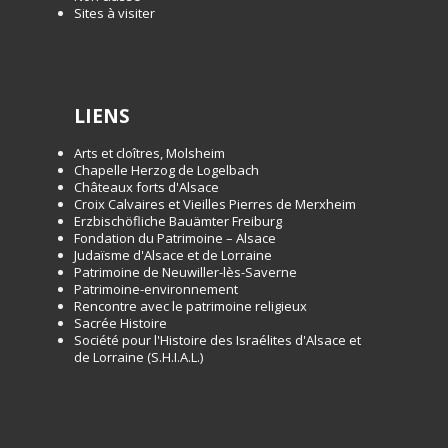
Sites à visiter
LIENS
Arts et cloîtres, Molsheim
Chapelle Herzog de Logelbach
Châteaux forts d'Alsace
Croix Calvaires et Vieilles Pierres de Merxheim
Erzbischöfliche Bauämter Freiburg
Fondation du Patrimoine – Alsace
Judaïsme d'Alsace et de Lorraine
Patrimoine de Neuwiller-lès-Saverne
Patrimoine-environnement
Rencontre avec le patrimoine religieux
Sacrée Histoire
Société pour l'Histoire des Israélites d'Alsace et
de Lorraine (S.H.I.A.L.)