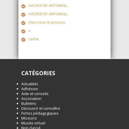
HACKED BY ANTONKILL
HACKED BY ANTONKILL
Dieu sous le pinceau
x
cache
CATÉGORIES
Actualités
Adhésion
Aide et conseils
Association
Bulletins
Découvrir et connaître
Fiches pédagogiques
Missions
Musée virtuel
Non classé