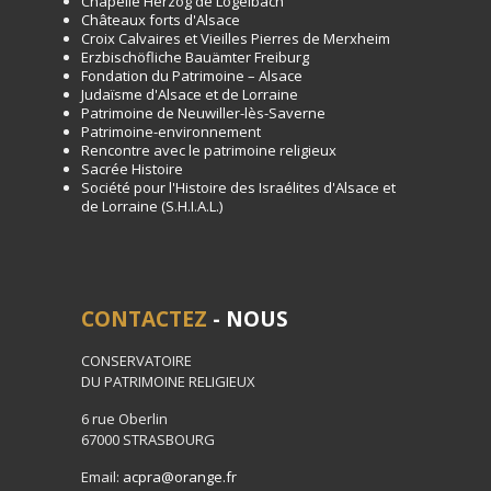
Chapelle Herzog de Logelbach
Châteaux forts d'Alsace
Croix Calvaires et Vieilles Pierres de Merxheim
Erzbischöfliche Bauämter Freiburg
Fondation du Patrimoine – Alsace
Judaïsme d'Alsace et de Lorraine
Patrimoine de Neuwiller-lès-Saverne
Patrimoine-environnement
Rencontre avec le patrimoine religieux
Sacrée Histoire
Société pour l'Histoire des Israélites d'Alsace et
de Lorraine (S.H.I.A.L.)
CONTACTEZ
- NOUS
CONSERVATOIRE
DU PATRIMOINE RELIGIEUX
6 rue Oberlin
67000 STRASBOURG
Email:
acpra@orange.fr