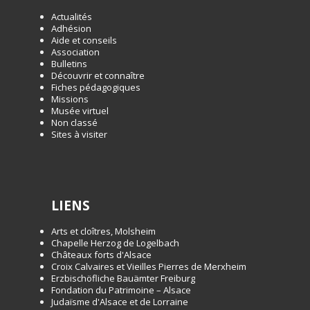
Actualités
Adhésion
Aide et conseils
Association
Bulletins
Découvrir et connaître
Fiches pédagogiques
Missions
Musée virtuel
Non classé
Sites à visiter
LIENS
Arts et cloîtres, Molsheim
Chapelle Herzog de Logelbach
Châteaux forts d'Alsace
Croix Calvaires et Vieilles Pierres de Merxheim
Erzbischöfliche Bauämter Freiburg
Fondation du Patrimoine – Alsace
Judaïsme d'Alsace et de Lorraine