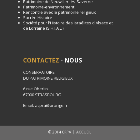
Patrimoine de Neuwiller-lès-Saverne
Patrimoine-environnement
Rencontre avec le patrimoine religieux
Sacrée Histoire
Société pour l'Histoire des Israélites d'Alsace et
de Lorraine (S.H.I.A.L.)
CONTACTEZ
- NOUS
CONSERVATOIRE
DU PATRIMOINE RELIGIEUX
6 rue Oberlin
67000 STRASBOURG
Email:
acpra@orange.fr
© 2014 CRPA |
ACCUEIL