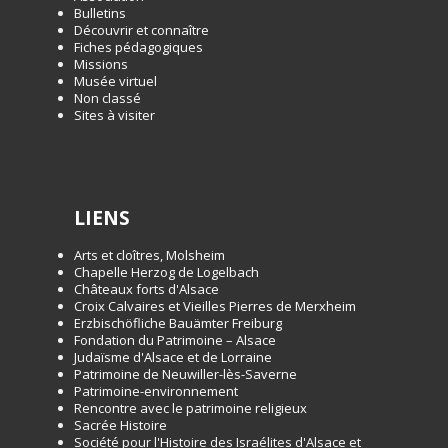
Bulletins
Découvrir et connaître
Fiches pédagogiques
Missions
Musée virtuel
Non classé
Sites à visiter
LIENS
Arts et cloîtres, Molsheim
Chapelle Herzog de Logelbach
Châteaux forts d'Alsace
Croix Calvaires et Vieilles Pierres de Merxheim
Erzbischöfliche Bauämter Freiburg
Fondation du Patrimoine – Alsace
Judaïsme d'Alsace et de Lorraine
Patrimoine de Neuwiller-lès-Saverne
Patrimoine-environnement
Rencontre avec le patrimoine religieux
Sacrée Histoire
Société pour l'Histoire des Israélites d'Alsace et