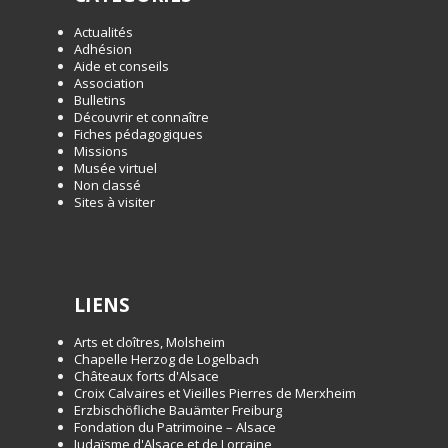
Actualités
Adhésion
Aide et conseils
Association
Bulletins
Découvrir et connaître
Fiches pédagogiques
Missions
Musée virtuel
Non classé
Sites à visiter
LIENS
Arts et cloîtres, Molsheim
Chapelle Herzog de Logelbach
Châteaux forts d'Alsace
Croix Calvaires et Vieilles Pierres de Merxheim
Erzbischöfliche Bauämter Freiburg
Fondation du Patrimoine – Alsace
Judaïsme d'Alsace et de Lorraine