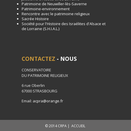
Patrimoine de Neuwiller-lès-Saverne
Patrimoine-environnement
Rencontre avec le patrimoine religieux
Sacrée Histoire
Société pour l'Histoire des Israélites d'Alsace et
de Lorraine (S.H.I.A.L.)
CONTACTEZ
- NOUS
CONSERVATOIRE
DU PATRIMOINE RELIGIEUX
6 rue Oberlin
67000 STRASBOURG
Email:
acpra@orange.fr
© 2014 CRPA |
ACCUEIL