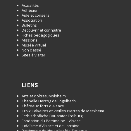
Actualités
Adhésion
Aide et conseils
Association
Bulletins
Découvrir et connaître
Fiches pédagogiques
Missions
Musée virtuel
Non classé
Sites à visiter
LIENS
Arts et cloîtres, Molsheim
Chapelle Herzog de Logelbach
Châteaux forts d'Alsace
Croix Calvaires et Vieilles Pierres de Merxheim
Erzbischöfliche Bauämter Freiburg
Fondation du Patrimoine – Alsace
Judaïsme d'Alsace et de Lorraine
Patrimoine de Neuwiller-lès-Saverne