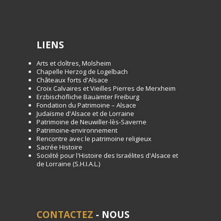
LIENS
Arts et cloîtres, Molsheim
Chapelle Herzog de Logelbach
Châteaux forts d'Alsace
Croix Calvaires et Vieilles Pierres de Merxheim
Erzbischöfliche Bauämter Freiburg
Fondation du Patrimoine – Alsace
Judaïsme d'Alsace et de Lorraine
Patrimoine de Neuwiller-lès-Saverne
Patrimoine-environnement
Rencontre avec le patrimoine religieux
Sacrée Histoire
Société pour l'Histoire des Israélites d'Alsace et
de Lorraine (S.H.I.A.L.)
CONTACTEZ
- NOUS