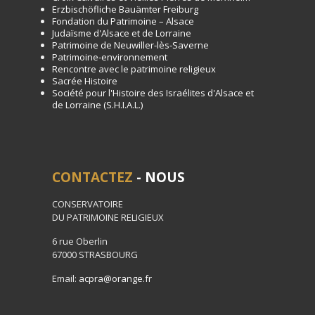
Erzbischöfliche Bauämter Freiburg
Fondation du Patrimoine – Alsace
Judaïsme d'Alsace et de Lorraine
Patrimoine de Neuwiller-lès-Saverne
Patrimoine-environnement
Rencontre avec le patrimoine religieux
Sacrée Histoire
Société pour l'Histoire des Israélites d'Alsace et
de Lorraine (S.H.I.A.L.)
CONTACTEZ
- NOUS
CONSERVATOIRE
DU PATRIMOINE RELIGIEUX
6 rue Oberlin
67000 STRASBOURG
Email:
acpra@orange.fr