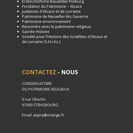
Erzbischöfliche Bauämter Freiburg
Fondation du Patrimoine – Alsace
Judaïsme d'Alsace et de Lorraine
Patrimoine de Neuwiller-lès-Saverne
Patrimoine-environnement
Rencontre avec le patrimoine religieux
Sacrée Histoire
Société pour l'Histoire des Israélites d'Alsace et
de Lorraine (S.H.I.A.L.)
CONTACTEZ
- NOUS
CONSERVATOIRE
DU PATRIMOINE RELIGIEUX
6 rue Oberlin
67000 STRASBOURG
Email:
acpra@orange.fr