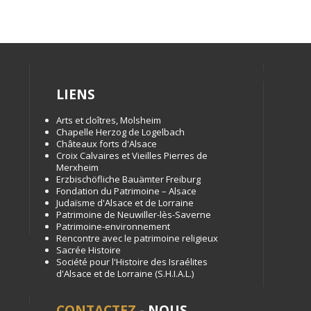
LIENS
Arts et cloîtres, Molsheim
Chapelle Herzog de Logelbach
Châteaux forts d'Alsace
Croix Calvaires et Vieilles Pierres de
Merxheim
Erzbischöfliche Bauämter Freiburg
Fondation du Patrimoine – Alsace
Judaïsme d'Alsace et de Lorraine
Patrimoine de Neuwiller-lès-Saverne
Patrimoine-environnement
Rencontre avec le patrimoine religieux
Sacrée Histoire
Société pour l'Histoire des Israélites
d'Alsace et de Lorraine (S.H.I.A.L.)
CONTACTEZ
- NOUS