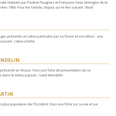
rale réalisée par Pauline Peugniez et Françoise Haas témoigne de la
es 1960. Pour lire l’article, cliquez sur le lien suivant : Bisel
au présente un calice particulier par sa forme et son décor : une
n suivant : calice-crèche
ENDELIN
résenté en Alsace. Voici une fiche de présentation de ce
e dans le milieu paysan : Saint Wendelin
ARTIN
s plus populaires de l’Occident. Voici une fiche sur sa vie et sur