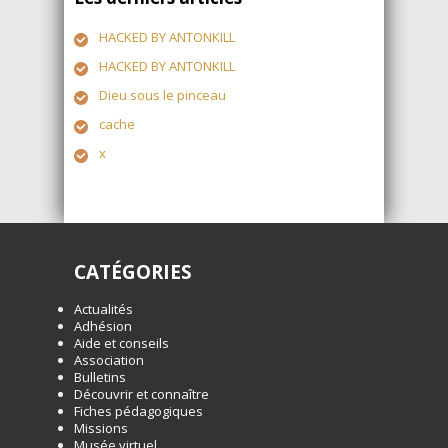
HACKED BY ANTONKILL
HACKED BY ANTONKILL
Dieu sous le pinceau
cache
x
CATÉGORIES
Actualités
Adhésion
Aide et conseils
Association
Bulletins
Découvrir et connaître
Fiches pédagogiques
Missions
Musée virtuel