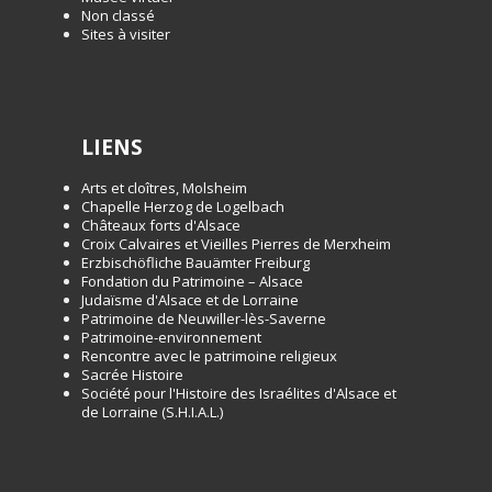
Non classé
Sites à visiter
LIENS
Arts et cloîtres, Molsheim
Chapelle Herzog de Logelbach
Châteaux forts d'Alsace
Croix Calvaires et Vieilles Pierres de Merxheim
Erzbischöfliche Bauämter Freiburg
Fondation du Patrimoine – Alsace
Judaïsme d'Alsace et de Lorraine
Patrimoine de Neuwiller-lès-Saverne
Patrimoine-environnement
Rencontre avec le patrimoine religieux
Sacrée Histoire
Société pour l'Histoire des Israélites d'Alsace et
de Lorraine (S.H.I.A.L.)