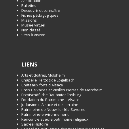
Association
Bulletins
Découvrir et connaître
Fiches pédagogiques
Missions
Musée virtuel
Non classé
Sites à visiter
LIENS
Arts et cloîtres, Molsheim
Chapelle Herzog de Logelbach
Châteaux forts d'Alsace
Croix Calvaires et Vieilles Pierres de Merxheim
Erzbischöfliche Bauämter Freiburg
Fondation du Patrimoine – Alsace
Judaïsme d'Alsace et de Lorraine
Patrimoine de Neuwiller-lès-Saverne
Patrimoine-environnement
Rencontre avec le patrimoine religieux
Sacrée Histoire