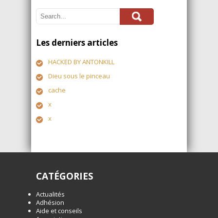
Les derniers articles
HACKED BY ANTONKILL
Dieu sous le pinceau
cache
x
x
CATÉGORIES
Actualités
Adhésion
Aide et conseils