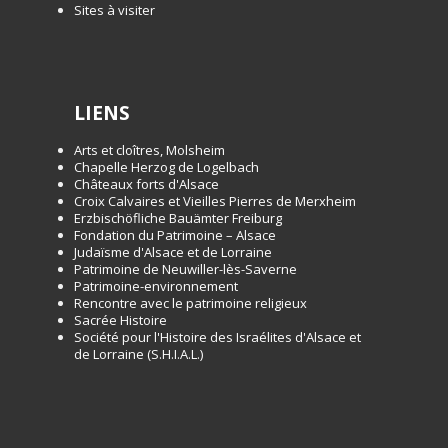
Sites à visiter
LIENS
Arts et cloîtres, Molsheim
Chapelle Herzog de Logelbach
Châteaux forts d'Alsace
Croix Calvaires et Vieilles Pierres de Merxheim
Erzbischöfliche Bauämter Freiburg
Fondation du Patrimoine – Alsace
Judaïsme d'Alsace et de Lorraine
Patrimoine de Neuwiller-lès-Saverne
Patrimoine-environnement
Rencontre avec le patrimoine religieux
Sacrée Histoire
Société pour l'Histoire des Israélites d'Alsace et
de Lorraine (S.H.I.A.L.)